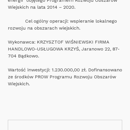
energii” objętego Programem Rozwoju Obszarów
Wiejskich na lata 2014 – 2020.
Cel ogólny operacji: wspieranie lokalnego
rozwoju na obszarach wiejskich.
Wykonawca: KRZYSZTOF WIŚNIEWSKI FIRMA
HANDLOWO-USŁUGOWA KRZYŚ, Jaranowo 22, 87-
704 Bądkowo.
Wartość inwestycji: 1.230.000,00 zł. Dofinansowano
ze środków PROW Programu Rozwoju Obszarów
Wiejskich.
Nawigacja wpisu
Skip back to main navigation