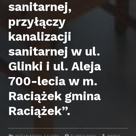
sanitarnej,
przyłączy
kanalizacji
sanitarnej w ul.
Glinki i ul. Aleja
700-lecia w m.
Raciążek gmina
Raciążek”.
POSTED ON:
WRITTEN BY:
CATEGORIZED IN: