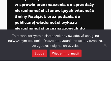
w sprawie przeznaczenia do sprzedaży
nieruchomości stanowiących własność
Gminy Raciążek oraz podania do
publicznej wiadomości wykazu
nieruchomości przeznaczonych do
sprzedaży
Ta strona korzysta z ciasteczek aby świadczyć usługi na
najwyższym poziomie. Dalsze korzystanie ze strony oznacza,
Ćwiczenia „ALARM 2026”
że zgadzasz się na ich użycie.
Zgoda
Więcej informacji
MENU
Godziny otwarcia
Urzędu Gminy
30
centrala:
54-283-18-85
Poniedziałek: 7
–
30
fax:
54-283-18-82
15
30
00
gmina@raciazek.pl
Wtorek: 7
– 17
30
30