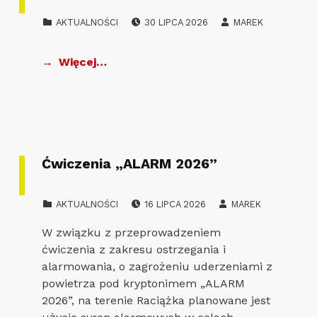
POSTED ON:
WRITTEN BY:
CATEGORIZED IN:
AKTUALNOŚCI
30 LIPCA 2026
MAREK
Więcej…
Ćwiczenia „ALARM 2026”
POSTED ON:
WRITTEN BY:
CATEGORIZED IN:
AKTUALNOŚCI
16 LIPCA 2026
MAREK
W związku z przeprowadzeniem
ćwiczenia z zakresu ostrzegania i
alarmowania, o zagrożeniu uderzeniami z
powietrza pod kryptonimem „ALARM
2026”, na terenie Raciążka planowane jest