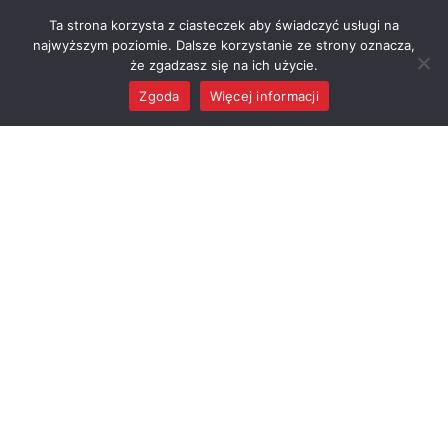
DLA TURYSTY
DLA BIZNESU
Ta strona korzysta z ciasteczek aby świadczyć usługi na
najwyższym poziomie. Dalsze korzystanie ze strony oznacza,
Baza noclegowa
Zamówienia
że zgadzasz się na ich użycie.
publiczne
Historia Gminy
Zgoda
Więcej informacji
Raciążek
Inwestycje
MENU
Zabytki
Rządowy Fundusz
Rozwoju Dróg
Muzea
Pomniki
Pomnik przyrody
Sport
Sławni ludzie
związani z gminą
Publikacje
dotyczące Raciążka
Mapa Raciążka