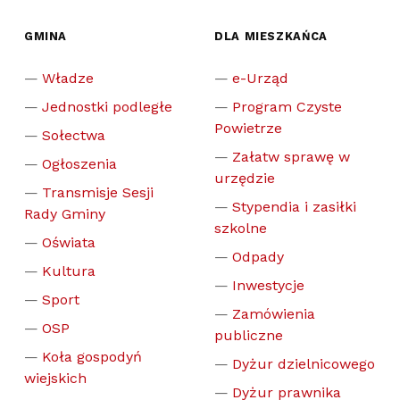
GMINA
DLA MIESZKAŃCA
Władze
e-Urząd
Jednostki podległe
Program Czyste
Powietrze
Sołectwa
Załatw sprawę w
Ogłoszenia
urzędzie
Transmisje Sesji
Stypendia i zasiłki
Rady Gminy
szkolne
Oświata
Odpady
Kultura
Inwestycje
Sport
Zamówienia
OSP
publiczne
Koła gospodyń
Dyżur dzielnicowego
wiejskich
Dyżur prawnika