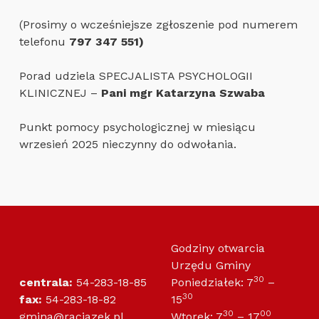
(Prosimy o wcześniejsze zgłoszenie pod numerem
telefonu
797 347 551)
Porad udziela SPECJALISTA PSYCHOLOGII
KLINICZNEJ –
Pani mgr
Katarzyna Szwaba
Punkt pomocy psychologicznej w miesiącu
wrzesień 2025 nieczynny do odwołania.
Skip back to main navigation
Godziny otwarcia
Urzędu Gminy
30
centrala:
54-283-18-85
Poniedziałek: 7
–
30
fax:
54-283-18-82
15
30
00
gmina@raciazek.pl
Wtorek: 7
– 17