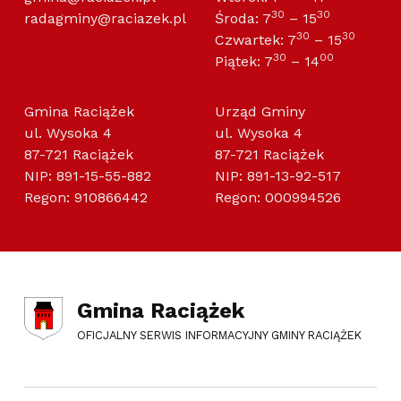
30
30
radagminy@raciazek.pl
Środa: 7
– 15
30
30
Czwartek: 7
– 15
30
00
Piątek: 7
– 14
Gmina Raciążek
Urząd Gminy
ul. Wysoka 4
ul. Wysoka 4
87-721 Raciążek
87-721 Raciążek
NIP: 891-15-55-882
NIP: 891-13-92-517
Regon: 910866442
Regon: 000994526
Gmina Raciążek
OFICJALNY SERWIS INFORMACYJNY GMINY RACIĄŻEK