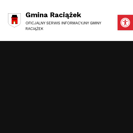
Gmina Raciążek
Otwórz pasek narzędzi
OFICJALNY SERWIS INFORMACYJNY GMINY
RACIĄŻEK