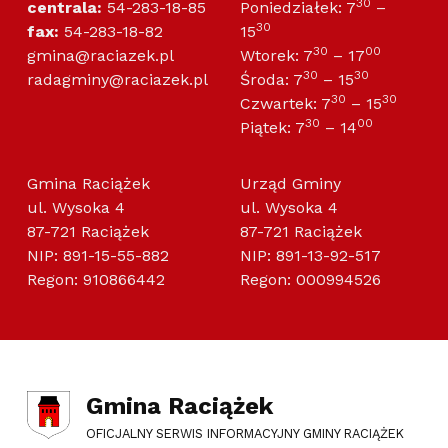
30
centrala:
54-283-18-85
Poniedziałek: 7
–
30
fax:
54-283-18-82
15
30
00
gmina@raciazek.pl
Wtorek: 7
– 17
30
30
radagminy@raciazek.pl
Środa: 7
– 15
30
30
Czwartek: 7
– 15
30
00
Piątek: 7
– 14
Gmina Raciążek
Urząd Gminy
ul. Wysoka 4
ul. Wysoka 4
87-721 Raciążek
87-721 Raciążek
NIP: 891-15-55-882
NIP: 891-13-92-517
Regon: 910866442
Regon: 000994526
Gmina Raciążek
OFICJALNY SERWIS INFORMACYJNY GMINY RACIĄŻEK