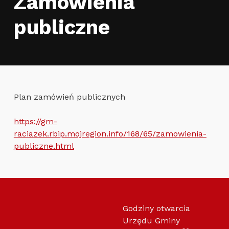
Zamówienia
publiczne
Plan zamówień publicznych
https://gm-
raciazek.rbip.mojregion.info/168/65/zamowienia-
publiczne.html
Skip back to main navigation
Godziny otwarcia
Urzędu Gminy