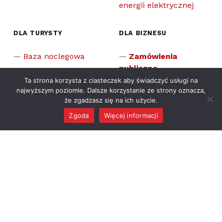
energii elektrycznej
DLA TURYSTY
DLA BIZNESU
Baza noclegowa
Zamówienia
publiczne
Historia Gminy
Ta strona korzysta z ciasteczek aby świadczyć usługi na
Raciążek
Inwestycje
najwyższym poziomie. Dalsze korzystanie ze strony oznacza,
Zabytki
Rządowy Fundusz
że zgadzasz się na ich użycie.
Rozwoju Dróg
Muzea
Zgoda
Więcej informacji
MENU
Pomniki
Pomnik przyrody
Sport
Sławni ludzie
związani z gminą
Publikacje
dotyczące Raciążka