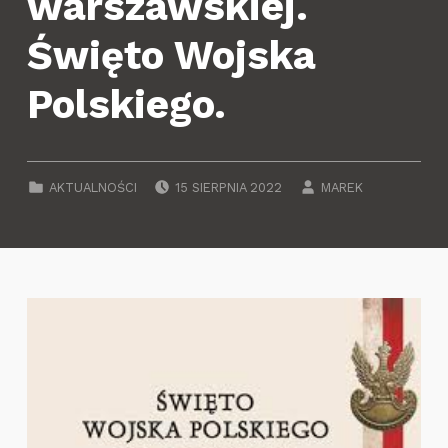
warszawskiej.
Święto Wojska
Polskiego.
POSTED ON:
WRITTEN BY:
CATEGORIZED IN:
AKTUALNOŚCI
15 SIERPNIA 2022
MAREK