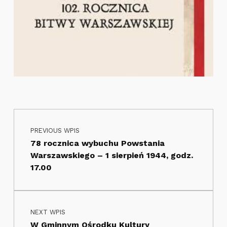
Nawigacja wpisu
Skip back to main navigation
PREVIOUS WPIS
78 rocznica wybuchu Powstania
Warszawskiego – 1 sierpień 1944, godz.
17.00
NEXT WPIS
W Gminnym Ośrodku Kultury