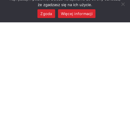
że zgadzasz się na ich użycie.
Zgoda
Więcej informacji
MENU
Gmina Raciążek
OFICJALNY SERWIS INFORMACYJNY GMINY RACIĄŻEK
GMINA
DLA MIESZKAŃCA
Władze
e-Urząd
Jednostki podległe
Program Czyste
Powietrze
Sołectwa
Załatw sprawę w
Ogłoszenia
urzędzie
Transmisje Sesji
Stypendia i zasiłki
Rady Gminy