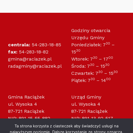
Godziny otwarcia
Urzędu Gminy
30
centrala:
54-283-18-85
Poniedziałek: 7
–
30
fax:
54-283-18-82
15
30
00
gmina@raciazek.pl
Wtorek: 7
– 17
30
30
radagminy@raciazek.pl
Środa: 7
– 15
30
30
Czwartek: 7
– 15
30
00
Piątek: 7
– 14
Gmina Raciążek
Urząd Gminy
ul. Wysoka 4
ul. Wysoka 4
87-721 Raciążek
87-721 Raciążek
NIP: 891-15-55-882
NIP: 891-13-92-517
Regon: 910866442
Regon: 000994526
Ta strona korzysta z ciasteczek aby świadczyć usługi na
najwyższym poziomie. Dalsze korzystanie ze strony oznacza,