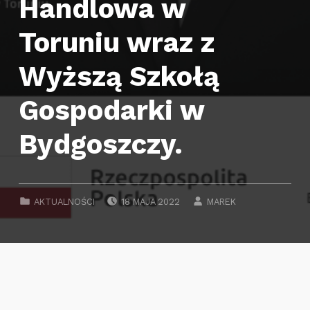
Handlowa w
Toruniu wraz z
Wyższą Szkołą
Gospodarki w
Bydgoszczy.
POSTED ON:
WRITTEN BY:
CATEGORIZED IN:
AKTUALNOŚCI
18 MAJA 2022
MAREK