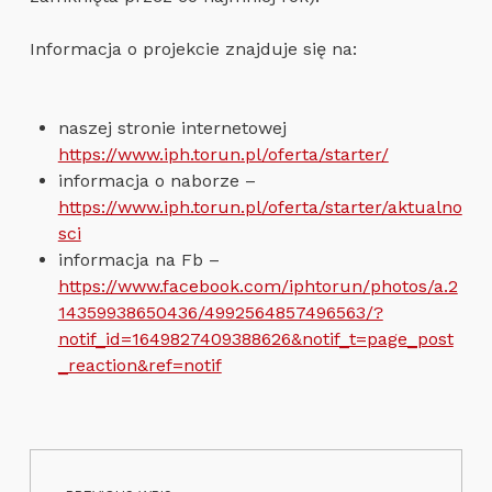
Informacja o projekcie znajduje się na:
naszej stronie internetowej
https://www.iph.torun.pl/oferta/starter/
informacja o naborze –
https://www.iph.torun.pl/oferta/starter/aktualno
sci
informacja na Fb –
https://www.facebook.com/iphtorun/photos/a.2
14359938650436/4992564857496563/?
notif_id=1649827409388626&notif_t=page_post
_reaction&ref=notif
Nawigacja wpisu
Skip back to main navigation