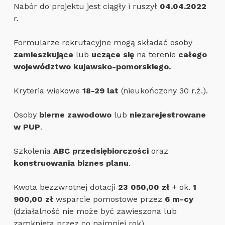
Nabór do projektu jest ciągły i ruszył
04.04.2022
r.
Formularze rekrutacyjne mogą składać osoby
zamieszkujące
lub
uczące się
na terenie
całego
województwo kujawsko-pomorskiego.
Kryteria wiekowe
18-29 lat
(nieukończony 30 r.ż.).
Osoby
bierne zawodowo
lub
niezarejestrowane
w PUP
.
Szkolenia
ABC przedsiębiorczości
oraz
konstruowania biznes planu
.
Kwota bezzwrotnej dotacji
23 050,00 zł
+ ok.
1
900,00 zł
wsparcie pomostowe przez
6 m-cy
(działalność nie może być zawieszona lub
zamknięta przez co najmniej rok).