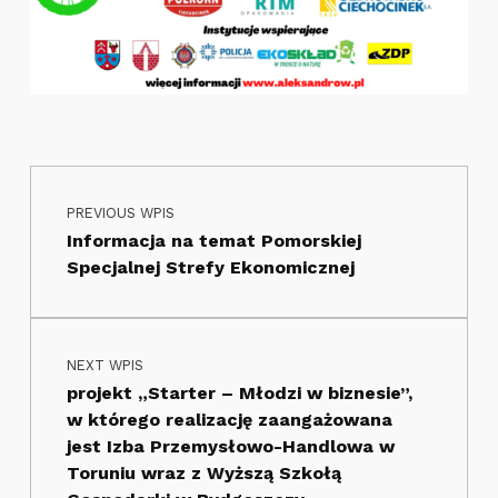
Nawigacja wpisu
Skip back to main navigation
PREVIOUS WPIS
Informacja na temat Pomorskiej
Specjalnej Strefy Ekonomicznej
NEXT WPIS
projekt „Starter – Młodzi w biznesie”,
w którego realizację zaangażowana
jest Izba Przemysłowo-Handlowa w
Toruniu wraz z Wyższą Szkołą