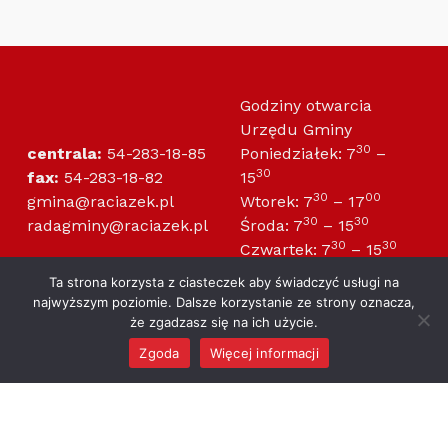
Godziny otwarcia
Urzędu Gminy
30
centrala:
54-283-18-85
Poniedziałek: 7
–
30
fax:
54-283-18-82
15
30
00
gmina@raciazek.pl
Wtorek: 7
– 17
30
30
radagminy@raciazek.pl
Środa: 7
– 15
30
30
Czwartek: 7
– 15
30
00
Piątek: 7
– 14
Ta strona korzysta z ciasteczek aby świadczyć usługi na
najwyższym poziomie. Dalsze korzystanie ze strony oznacza,
że zgadzasz się na ich użycie.
Gmina Raciążek
Urząd Gminy
ul. Wysoka 4
ul. Wysoka 4
Zgoda
Więcej informacji
MENU
87-721 Raciążek
87-721 Raciążek
NIP: 891-15-55-882
NIP: 891-13-92-517
Regon: 910866442
Regon: 000994526