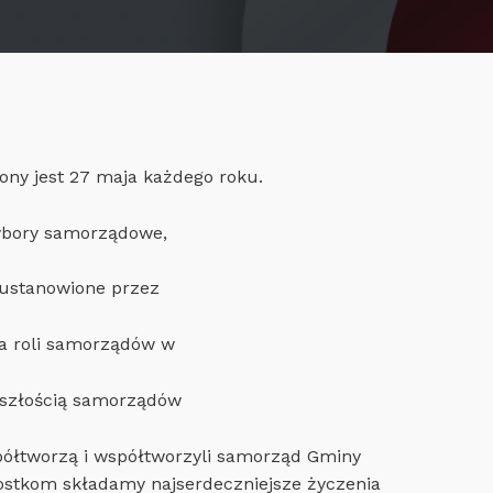
ny jest 27 maja każdego roku.
wybory samorządowe,
o ustanowione przez
ia roli samorządów w
zyszłością samorządów
półtworzą i współtworzyli samorząd Gminy
ostkom składamy najserdeczniejsze życzenia