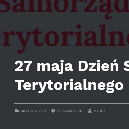
27 maja Dzień
Terytorialnego
POSTED ON:
WRITTEN BY:
CATEGORIZED IN:
AKTUALNOŚCI
27 MAJA 2026
MAREK