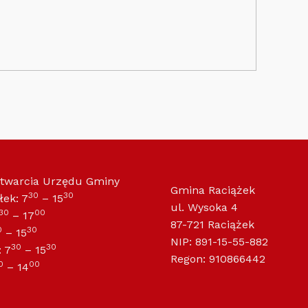
otwarcia Urzędu Gminy
Gmina Raciążek
30
30
łek: 7
– 15
ul. Wysoka 4
30
00
– 17
87-721 Raciążek
0
30
– 15
NIP: 891-15-55-882
30
30
 7
– 15
Regon: 910866442
0
00
– 14