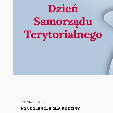
Nawigacja wpisu
Skip back to main navigation
PREVIOUS WPIS
KONDOLENCJE DLA RODZINY I