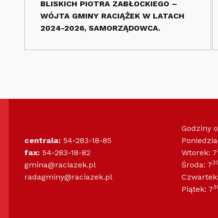
BLISKICH PIOTRA ZABŁOCKIEGO –
WÓJTA GMINY RACIĄŻEK W LATACH
2024-2026, SAMORZĄDOWCA.
Godziny 
centrala:
54-283-18-85
Poniedzia
fax:
54-283-18-82
Wtorek: 7
3
gmina@raciazek.pl
Środa: 7
radagminy@raciazek.pl
Czwartek:
3
Piątek: 7