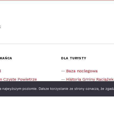
K
ZKAŃCA
DLA TURYSTY
d
Baza noclegowa
m Czyste Powietrze
Historia Gminy Raciążek
 sprawę w urzędzie
Zabytki
na najwyższym poziomie. Dalsze korzystanie ze strony oznacza, że zgadz
ia i zasiłki szkolne
Muzea
Pomniki
cje
Pomnik przyrody