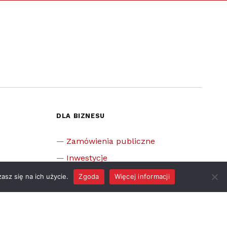
DLA BIZNESU
Zamówienia publiczne
Inwestycje
Rządowy Fundusz Rozwoju Dróg
asz się na ich użycie.
Zgoda
Więcej informacji