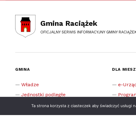
Gmina Raciążek
OFICJALNY SERWIS INFORMACYJNY GMINY RACIĄŻE
GMINA
DLA MIES
Władze
e-Urzą
Jednostki podległe
Progra
Sołectwa
Załatw
Ta strona korzysta z ciasteczek aby świadczyć usługi 
Ogłoszenia
Stypend
Transmisje Sesji Rady Gminy
Odpady
Oświata
Inwesty