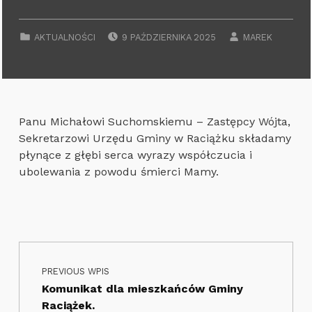
POSTED ON:
WRITTEN BY:
CATEGORIZED IN:
AKTUALNOŚCI
9 PAŹDZIERNIKA 2025
MAREK
Panu Michałowi Suchomskiemu – Zastępcy Wójta,
Sekretarzowi Urzędu Gminy w Raciążku składamy
płynące z głębi serca wyrazy współczucia i
ubolewania z powodu śmierci Mamy.
Nawigacja wpisu
Skip back to main navigation
PREVIOUS WPIS
Komunikat dla mieszkańców Gminy
Raciążek.