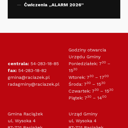
Ćwiczenia „ALARM 2026”
Godziny otwarcia
Urzędu Gminy
30
centrala:
54-283-18-85
Poniedziałek: 7
–
30
fax:
54-283-18-82
15
30
00
gmina@raciazek.pl
Wtorek: 7
– 17
30
30
radagminy@raciazek.pl
Środa: 7
– 15
30
30
Czwartek: 7
– 15
30
00
Piątek: 7
– 14
Gmina Raciążek
Urząd Gminy
ul. Wysoka 4
ul. Wysoka 4
87-721 Raciążek
87-721 Raciążek