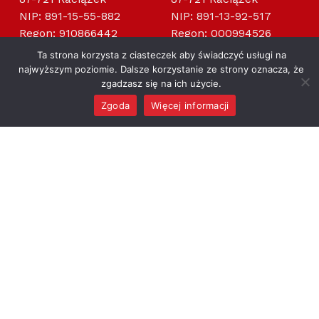
NIP: 891-15-55-882
NIP: 891-13-92-517
Regon: 910866442
Regon: 000994526
Ta strona korzysta z ciasteczek aby świadczyć usługi na
najwyższym poziomie. Dalsze korzystanie ze strony oznacza, że
zgadzasz się na ich użycie.
Zgoda
Więcej informacji
MENU
Gmina Raciążek
OFICJALNY SERWIS INFORMACYJNY GMINY RACIĄŻEK
GMINA
DLA MIESZKAŃCA
Władze
e-Urząd
Jednostki podległe
Program Czyste
Powietrze
Sołectwa