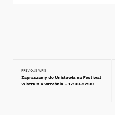
Nawigacja wpisu
Skip back to main navigation
PREVIOUS WPIS
Zapraszamy do Unisławia na Festiwal
Wiatru!!! 6 września – 17:00-22:00