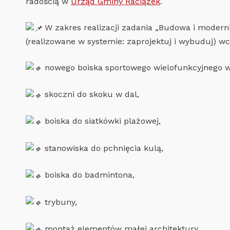
radością w
Urząd Gminy Raciążek
.
W zakres realizacji zadania „Budowa i moderni
(realizowane w systemie: zaprojektuj i wybuduj) w
nowego boiska sportowego wielofunkcyjnego wra
skoczni do skoku w dal,
boiska do siatkówki plażowej,
stanowiska do pchnięcia kulą,
boiska do badmintona,
trybuny,
montaż elementów małej architektury.