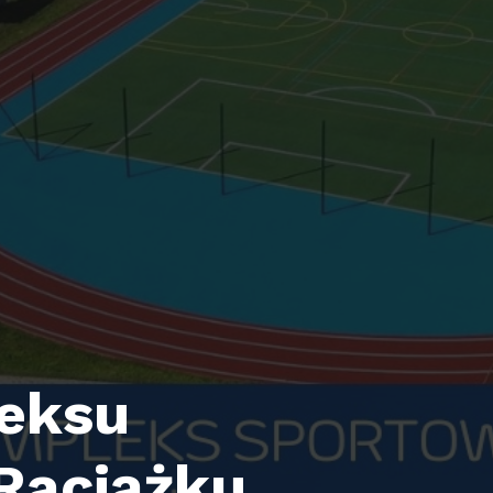
eksu
Raciążku