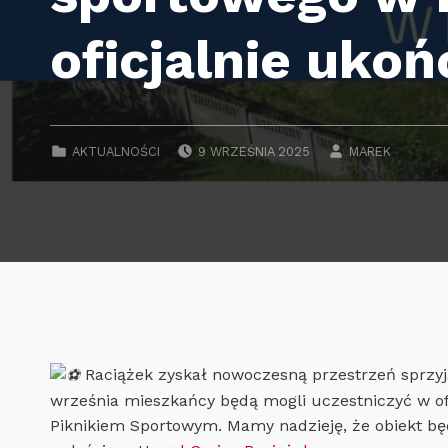
oficjalnie ukoń
POSTED ON:
WRITTEN BY:
CATEGORIZED IN:
AKTUALNOŚCI
9 WRZEŚNIA 2025
MAREK
Raciążek zyskał nowoczesną przestrzeń sprzyjaj
września mieszkańcy będą mogli uczestniczyć w of
Piknikiem Sportowym. Mamy nadzieję, że obiekt będ