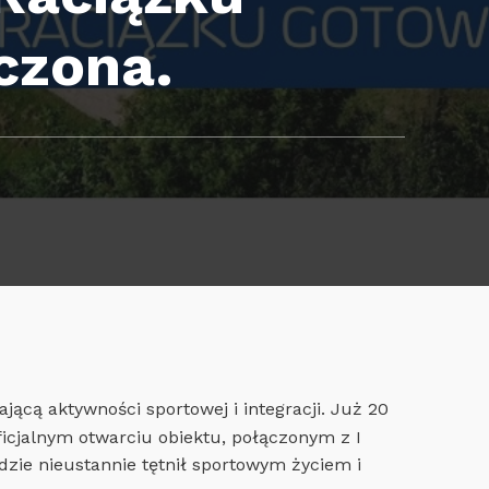
czona.
ącą aktywności sportowej i integracji. Już 20
icjalnym otwarciu obiektu, połączonym z I
zie nieustannie tętnił sportowym życiem i