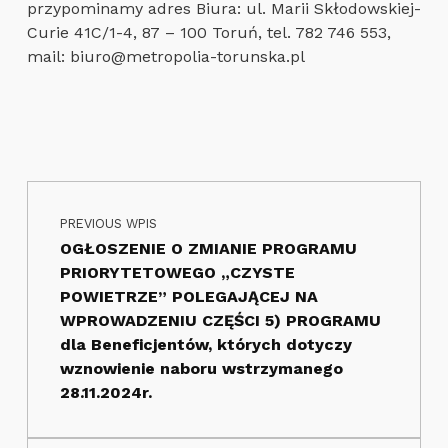
przypominamy adres Biura: ul. Marii Skłodowskiej-
Curie 41C/1-4, 87 – 100 Toruń, tel. 782 746 553,
mail: biuro@metropolia-torunska.pl
Nawigacja wpisu
Skip back to main navigation
PREVIOUS WPIS
OGŁOSZENIE O ZMIANIE PROGRAMU
PRIORYTETOWEGO „CZYSTE
POWIETRZE” POLEGAJĄCEJ NA
WPROWADZENIU CZĘŚCI 5) PROGRAMU
dla Beneficjentów, których dotyczy
wznowienie naboru wstrzymanego
28.11.2024r.