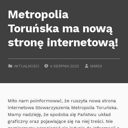
Metropolia
Toruńska ma nową
stronę internetową!
POSTED ON:
WRITTEN BY:
CATEGORIZED IN:
AKTUALNOŚCI
4 SIERPNIA 2025
MAREK
Miło nam poinformować, że ruszyła nowa strona
internetowa Stowarzyszenia Metropolia Toruńska.
Mamy nadzieję, że spodoba się Państwu układ
graficzny oraz pojawiające się na niej treści. Nie