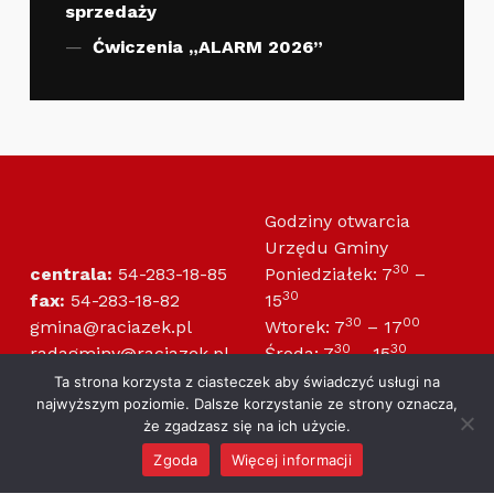
sprzedaży
Ćwiczenia „ALARM 2026”
Godziny otwarcia
Urzędu Gminy
30
centrala:
54-283-18-85
Poniedziałek: 7
–
30
fax:
54-283-18-82
15
30
00
gmina@raciazek.pl
Wtorek: 7
– 17
30
30
radagminy@raciazek.pl
Środa: 7
– 15
30
30
Czwartek: 7
– 15
Ta strona korzysta z ciasteczek aby świadczyć usługi na
30
00
najwyższym poziomie. Dalsze korzystanie ze strony oznacza,
Piątek: 7
– 14
że zgadzasz się na ich użycie.
Zgoda
Więcej informacji
Gmina Raciążek
Urząd Gminy
MENU