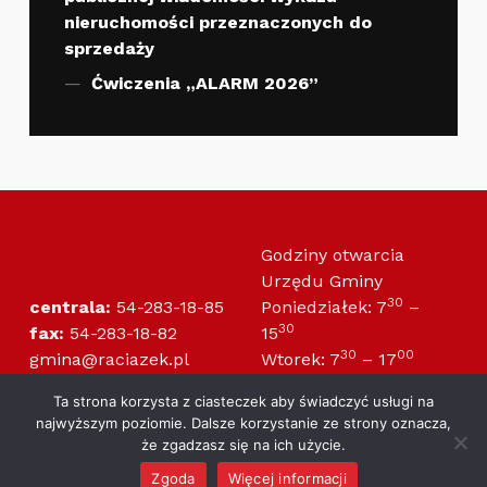
nieruchomości przeznaczonych do
sprzedaży
Ćwiczenia „ALARM 2026”
Godziny otwarcia
Urzędu Gminy
30
centrala:
54-283-18-85
Poniedziałek: 7
–
30
fax:
54-283-18-82
15
30
00
gmina@raciazek.pl
Wtorek: 7
– 17
30
30
radagminy@raciazek.pl
Środa: 7
– 15
Ta strona korzysta z ciasteczek aby świadczyć usługi na
30
30
Czwartek: 7
– 15
najwyższym poziomie. Dalsze korzystanie ze strony oznacza,
30
00
Piątek: 7
– 14
że zgadzasz się na ich użycie.
Zgoda
Więcej informacji