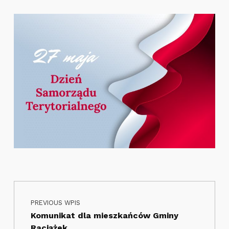
Nawigacja wpisu
Skip back to main navigation
PREVIOUS WPIS
Komunikat dla mieszkańców Gminy
Raciążek