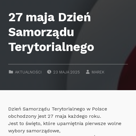
27 maja Dzień
Samorządu
Terytorialnego
POSTED ON:
WRITTEN BY:
CATEGORIZED IN:
AKTUALNOŚCI
23 MAJA 2025
MAREK
Dzień Samorządu Terytorialnego w Polsce
obchodzony jest 27 maja każdego roku.
Jest to święto, które upamiętnia pierwsze wolne
wybory samorządowe,