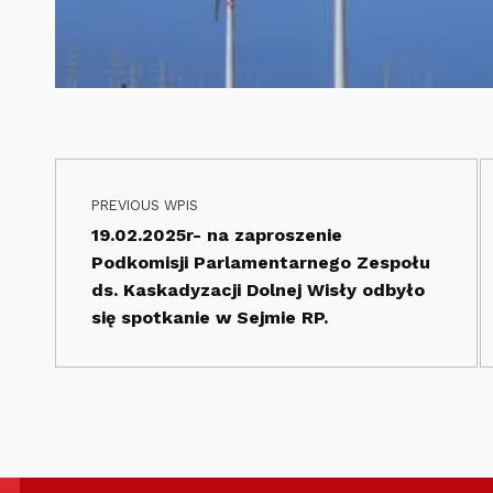
Nawigacja wpisu
Skip back to main navigation
PREVIOUS WPIS
19.02.2025r- na zaproszenie
Podkomisji Parlamentarnego Zespołu
ds. Kaskadyzacji Dolnej Wisły odbyło
się spotkanie w Sejmie RP.