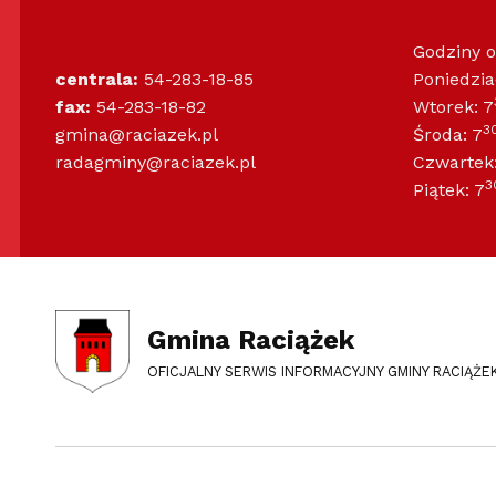
Godziny 
centrala:
54-283-18-85
Poniedzia
fax:
54-283-18-82
Wtorek: 7
3
gmina@raciazek.pl
Środa: 7
radagminy@raciazek.pl
Czwartek:
3
Piątek: 7
Gmina Raciążek
OFICJALNY SERWIS INFORMACYJNY GMINY RACIĄŻE