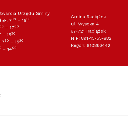
otwarcia Urzędu Gminy
Gmina Raciążek
30
30
łek: 7
– 15
ul. Wysoka 4
30
00
– 17
87-721 Raciążek
0
30
– 15
NIP: 891-15-55-882
30
30
 7
– 15
Regon: 910866442
0
00
– 14
K