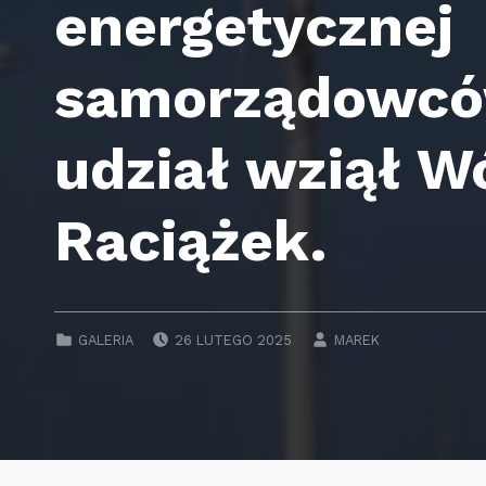
energetycznej
samorządowców
udział wziął W
Raciążek.
POSTED ON:
WRITTEN BY:
CATEGORIZED IN:
GALERIA
26 LUTEGO 2025
MAREK