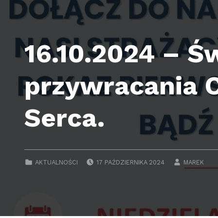
16.10.2024 – Ś
przywracania 
Serca.
POSTED ON:
WRITTEN B
CATEGORIZED IN:
AKTUALNOŚCI
17 PAŹDZIERNIKA 2024
MAREK