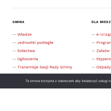
GMINA
DLA MIES
Władze
e-Urzą
Jednostki podległe
Progra
Sołectwa
Załatw
Ogłoszenia
Stypend
Transmisje Sesji Rady Gminy
Odpady
Oświata
Inwesty
Ta strona korzysta z ciasteczek aby świadczyć usługi 
Kultura
Zamówi
Sport
Dyżur d
OSP
Dyżur 
Koła gospodyń wiejskich
Dyżur 