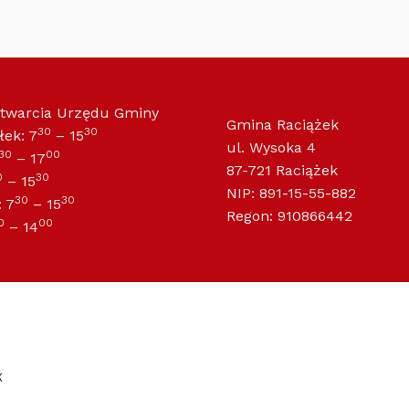
otwarcia Urzędu Gminy
Gmina Raciążek
30
30
łek: 7
– 15
ul. Wysoka 4
30
00
– 17
87-721 Raciążek
0
30
– 15
NIP: 891-15-55-882
30
30
 7
– 15
Regon: 910866442
0
00
– 14
K