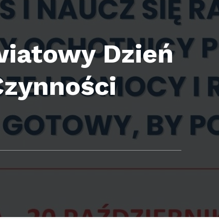
wiatowy Dzień
Czynności
Y: