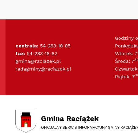
Godziny 
centrala:
54-283-18-85
Poniedzia
fax:
54-283-18-82
Wtorek: 7
3
gmina@raciazek.pl
Środa: 7
radagminy@raciazek.pl
Czwartek:
3
Piątek: 7
Gmina Raciążek
OFICJALNY SERWIS INFORMACYJNY GMINY RACIĄŻE