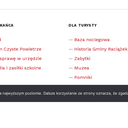
ZKAŃCA
DLA TURYSTY
d
Baza noclegowa
m Czyste Powietrze
Historia Gminy Raciążek
 sprawę w urzędzie
Zabytki
ia i zasiłki szkolne
Muzea
Pomniki
cje
Pomnik przyrody
na najwyższym poziomie. Dalsze korzystanie ze strony oznacza, że zgadz
enia publiczne
Sport
zielnicowego
Sławni ludzie związani 
prawnika
Publikacje dotyczące Ra
psychologa
Mapa Raciążka