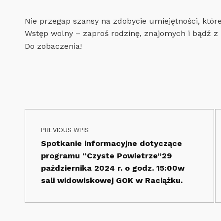
Nie przegap szansy na zdobycie umiejętności, któ
Wstęp wolny – zaproś rodzinę, znajomych i bądź z
Do zobaczenia!
Nawigacja wpisu
Skip back to main navigation
PREVIOUS WPIS
Spotkanie informacyjne dotyczące
programu “Czyste Powietrze”29
października 2024 r. o godz. 15:00w
sali widowiskowej GOK w Raciążku.