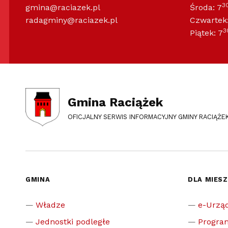
3
gmina@raciazek.pl
Środa: 7
radagminy@raciazek.pl
Czwartek:
3
Piątek: 7
Gmina Raciążek
OFICJALNY SERWIS INFORMACYJNY GMINY RACIĄŻE
GMINA
DLA MIES
Władze
e-Urzą
Jednostki podległe
Progra