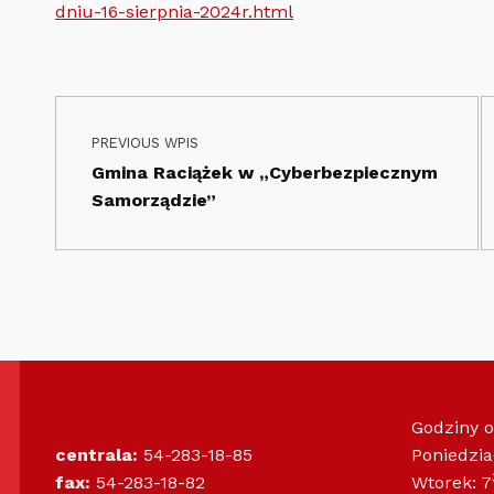
dniu-16-sierpnia-2024r.html
Nawigacja wpisu
Skip back to main navigation
PREVIOUS WPIS
Gmina Raciążek w „Cyberbezpiecznym
Samorządzie”
Godziny 
centrala:
54-283-18-85
Poniedzia
fax:
54-283-18-82
Wtorek: 7