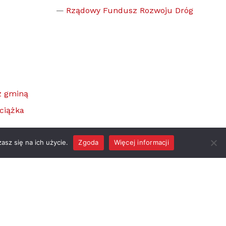
Rządowy Fundusz Rozwoju Dróg
z gminą
ciążka
asz się na ich użycie.
Zgoda
Więcej informacji