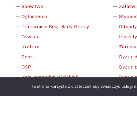
Sołectwa
Załatw
Ogłoszenia
Stypend
Transmisje Sesji Rady Gminy
Odpady
Oświata
Inwesty
Kultura
Zamówi
Sport
Dyżur d
OSP
Dyżur 
Koła gospodyń wiejskich
Dyżur 
Ta strona korzysta z ciasteczek aby świadczyć usługi 
Honorowi mieszkańcy gminy
Gminna
problemó
System powiadomienia
mieszkańców SISMS Blisko
Deklara
Symbole gminy
Informa
Ochrona danych osobowych
Bezpiec
Informa