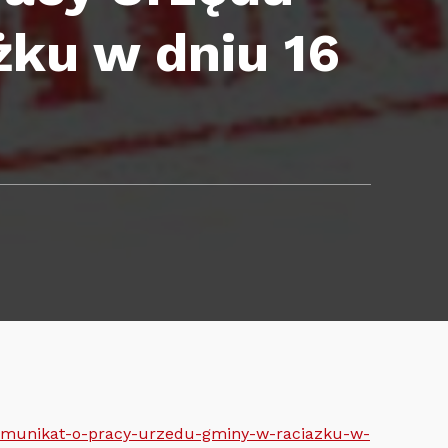
ku w dniu 16
/komunikat-o-pracy-urzedu-gminy-w-raciazku-w-