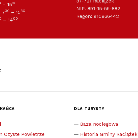
87-721 Raciążek
0
30
– 15
NIP: 891-15-55-882
30
30
 7
– 15
Regon: 910866442
0
00
– 14
K
ZKAŃCA
DLA TURYSTY
d
Baza noclegowa
m Czyste Powietrze
Historia Gminy Raciążek