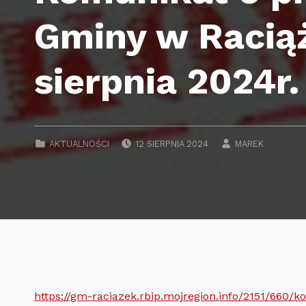
Gminy w Raciąż
sierpnia 2024r.
POSTED ON:
WRITTEN BY:
CATEGORIZED IN:
AKTUALNOŚCI
12 SIERPNIA 2024
MAREK
https://gm-raciazek.rbip.mojregion.info/2151/660