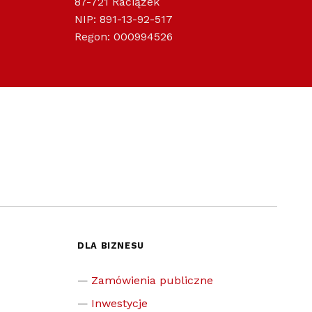
87-721 Raciążek
NIP: 891-13-92-517
Regon: 000994526
DLA BIZNESU
Zamówienia publiczne
Inwestycje