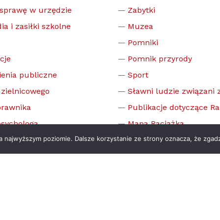
 sprawę w urzędzie
Zabytki
ia i zasiłki szkolne
Muzea
Pomniki
cje
Pomnik przyrody
enia publiczne
Sport
zielnicowego
Sławni ludzie związani 
prawnika
Publikacje dotyczące Ra
psychologa
Mapa Raciążka
na najwyższym poziomie. Dalsze korzystanie ze strony oznacza, że zgadz
 komisja rozwiązywania
w alkoholowych
cja dostępności cyfrowej
cje dla osób niesłyszących
zeństwo informacji
cje dotyczące bieżących