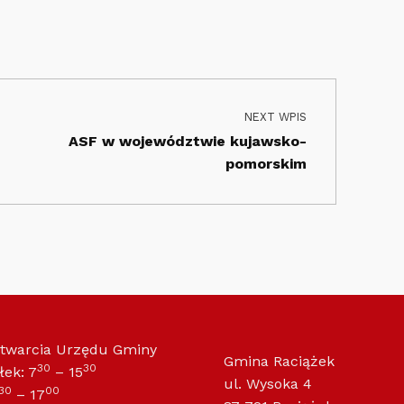
NEXT WPIS
ASF w województwie kujawsko-
pomorskim
otwarcia Urzędu Gminy
Gmina Raciążek
30
30
łek: 7
– 15
ul. Wysoka 4
30
00
– 17