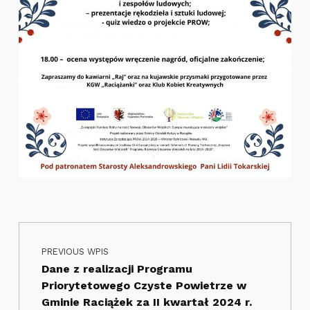
Nawigacja wpisu
Skip back to main navigation
PREVIOUS WPIS
Dane z realizacji Programu
Priorytetowego Czyste Powietrze w
Gminie Raciążek za II kwartał 2024 r.