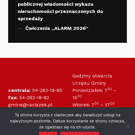
publicznej wiadomości wykazu
nieruchomości przeznaczonych do
sprzedaży
Ćwiczenia „ALARM 2026”
Godziny otwarcia
Urzędu Gminy
30
centrala:
54-283-18-85
Poniedziałek: 7
–
30
fax:
54-283-18-82
15
30
00
gmina@raciazek.pl
Wtorek: 7
– 17
30
30
radagminy@raciazek.pl
Środa: 7
– 15
Ta strona korzysta z ciasteczek aby świadczyć usługi na
30
30
Czwartek: 7
– 15
najwyższym poziomie. Dalsze korzystanie ze strony oznacza,
30
00
Piątek: 7
– 14
że zgadzasz się na ich użycie.