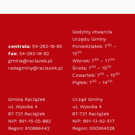
Godziny otwarcia
Urzędu Gminy
30
centrala:
54-283-18-85
Poniedziałek: 7
–
30
fax:
54-283-18-82
15
30
00
gmina@raciazek.pl
Wtorek: 7
– 17
30
30
radagminy@raciazek.pl
Środa: 7
– 15
30
30
Czwartek: 7
– 15
30
00
Piątek: 7
– 14
Gmina Raciążek
Urząd Gminy
ul. Wysoka 4
ul. Wysoka 4
87-721 Raciążek
87-721 Raciążek
NIP: 891-15-55-882
NIP: 891-13-92-517
Regon: 910866442
Regon: 000994526