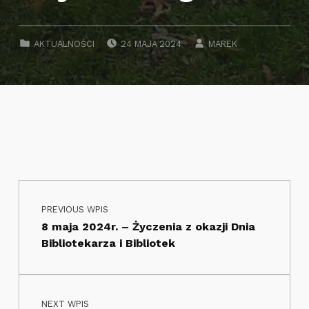
POSTED ON:
WRITTEN BY:
CATEGORIZED IN:
AKTUALNOŚCI
24 MAJA 2024
MAREK
Nawigacja wpisu
Skip back to main navigation
PREVIOUS WPIS
8 maja 2024r. – Życzenia z okazji Dnia
Bibliotekarza i Bibliotek
NEXT WPIS