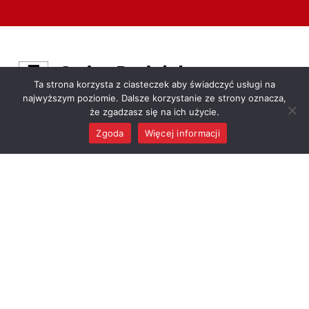
Gmina Raciążek
Ta strona korzysta z ciasteczek aby świadczyć usługi na
OFICJALNY SERWIS INFORMACYJNY GMINY RACIĄŻEK
najwyższym poziomie. Dalsze korzystanie ze strony oznacza,
że zgadzasz się na ich użycie.
Zgoda
Więcej informacji
MENU
GMINA
DLA MIESZKAŃCA
Władze
e-Urząd
Jednostki podległe
Program Czyste
Powietrze
Sołectwa
Załatw sprawę w
Ogłoszenia
urzędzie
Transmisje Sesji
Stypendia i zasiłki
Rady Gminy