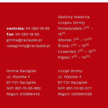
Godziny otwarcia
Urzędu Gminy
30
centrala:
54-283-18-85
Poniedziałek: 7
–
30
fax:
54-283-18-82
15
30
00
gmina@raciazek.pl
Wtorek: 7
– 17
30
30
radagminy@raciazek.pl
Środa: 7
– 15
30
30
Czwartek: 7
– 15
30
00
Piątek: 7
– 14
Gmina Raciążek
Urząd Gminy
ul. Wysoka 4
ul. Wysoka 4
87-721 Raciążek
87-721 Raciążek
NIP: 891-15-55-882
NIP: 891-13-92-517
Regon: 910866442
Regon: 000994526