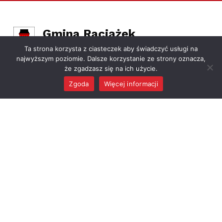
Gmina Raciążek
OFICJALNY SERWIS INFORMACYJNY GMINY RACIĄŻEK
Ta strona korzysta z ciasteczek aby świadczyć usługi na
najwyższym poziomie. Dalsze korzystanie ze strony oznacza,
że zgadzasz się na ich użycie.
Zgoda
Więcej informacji
MENU
GMINA
DLA MIESZKAŃCA
Władze
e-Urząd
Jednostki podległe
Program Czyste
Powietrze
Sołectwa
Załatw sprawę w
Ogłoszenia
urzędzie
Transmisje Sesji
Stypendia i zasiłki
Rady Gminy
szkolne
Oświata