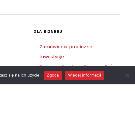
DLA BIZNESU
Zamówienia publiczne
Inwestycje
Rządowy Fundusz Rozwoju Dróg
asz się na ich użycie.
Zgoda
Więcej informacji
z gminą
ciążka