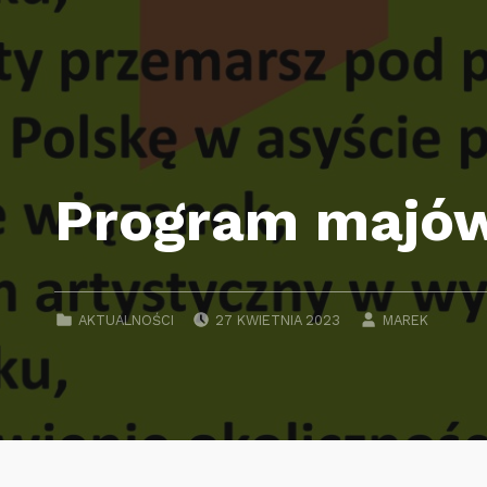
Program majów
POSTED ON:
WRITTEN BY:
CATEGORIZED IN:
AKTUALNOŚCI
27 KWIETNIA 2023
MAREK