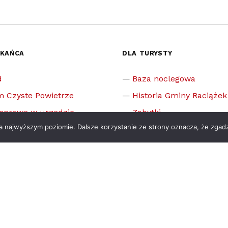
ZKAŃCA
DLA TURYSTY
d
Baza noclegowa
m Czyste Powietrze
Historia Gminy Raciążek
 sprawę w urzędzie
Zabytki
na najwyższym poziomie. Dalsze korzystanie ze strony oznacza, że zgadz
ia i zasiłki szkolne
Muzea
Pomniki
cje
Pomnik przyrody
enia publiczne
Sport
zielnicowego
Sławni ludzie związani 
prawnika
Publikacje dotyczące Ra