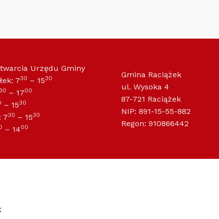
otwarcia Urzędu Gminy
Gmina Raciążek
30
30
łek: 7
– 15
ul. Wysoka 4
30
00
– 17
87-721 Raciążek
0
30
– 15
NIP: 891-15-55-882
30
30
 7
– 15
Regon: 910866442
0
00
– 14
K