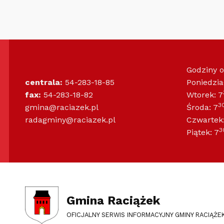
Godziny 
centrala:
54-283-18-85
Poniedzia
fax:
54-283-18-82
Wtorek: 7
3
gmina@raciazek.pl
Środa: 7
radagminy@raciazek.pl
Czwartek:
3
Piątek: 7
Gmina Raciążek
OFICJALNY SERWIS INFORMACYJNY GMINY RACIĄŻE