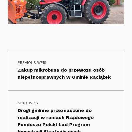
Nawigacja wpisu
Skip back to main navigation
PREVIOUS WPIS
Zakup mikrobusa do przewozu osób
niepełnosprawnych w Gminie Raciążek
NEXT WPIS
Drogi gminne przeznaczone do
realizacji w ramach Rządowego
Funduszu Polski Ład Program
Inwestycji Strategicznych