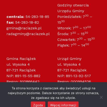
Godziny otwarcia
Urzędu Gminy
30
centrala:
54-283-18-85
Poniedziałek: 7
–
30
fax:
54-283-18-82
15
30
00
gmina@raciazek.pl
Wtorek: 7
– 17
30
30
radagminy@raciazek.pl
Środa: 7
– 15
30
30
Czwartek: 7
– 15
30
00
Piątek: 7
– 14
Gmina Raciążek
Urząd Gminy
ul. Wysoka 4
ul. Wysoka 4
87-721 Raciążek
87-721 Raciążek
NIP: 891-15-55-882
NIP: 891-13-92-517
Regon: 910866442
Regon: 000994526
Ta strona korzysta z ciasteczek aby świadczyć usługi na
najwyższym poziomie. Dalsze korzystanie ze strony oznacza,
że zgadzasz się na ich użycie.
Zgoda
Więcej informacji