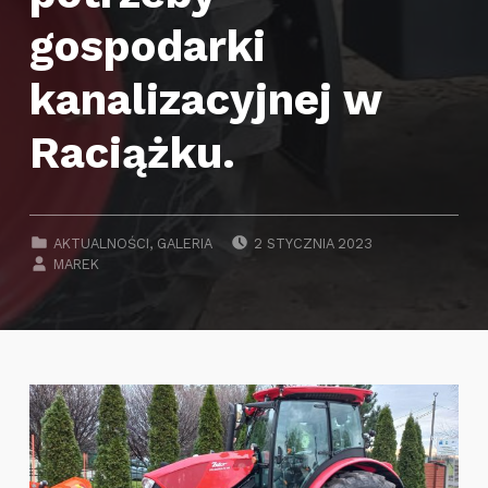
gospodarki
kanalizacyjnej w
Raciążku.
POSTED ON:
CATEGORIZED IN:
AKTUALNOŚCI
,
GALERIA
2 STYCZNIA 2023
WRITTEN BY:
MAREK