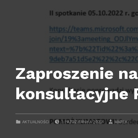
Zaproszenie na
konsultacyjne
POSTED ON:
WRITTEN BY
CATEGORIZED IN:
AKTUALNOŚCI
3 PAŹDZIERNIKA 2022
MAREK