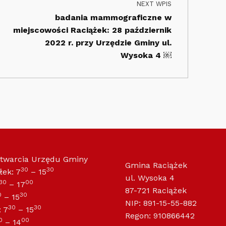
NEXT WPIS
badania mammograficzne w
miejscowości Raciążek: 28 październik
2022 r. przy Urzędzie Gminy ul.
Wysoka 4 ￼
otwarcia Urzędu Gminy
Gmina Raciążek
30
30
łek: 7
– 15
ul. Wysoka 4
30
00
– 17
87-721 Raciążek
0
30
– 15
NIP: 891-15-55-882
30
30
 7
– 15
Regon: 910866442
0
00
– 14