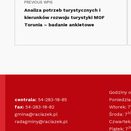
PREVIOUS WPIS
Analiza potrzeb turystycznych i
kierunków rozwoju turystyki MOF
Torunia – badanie ankietowe
Godziny 
centrala:
54-283-18-85
Poniedzia
fax:
54-283-18-82
Wtorek: 7
3
gmina@raciazek.pl
Środa: 7
radagminy@raciazek.pl
Czwartek:
3
Piątek: 7