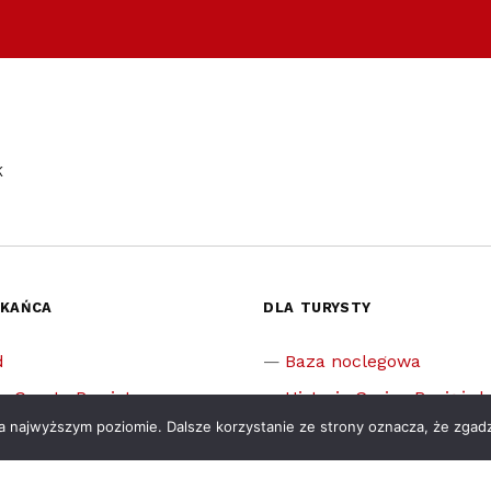
K
ZKAŃCA
DLA TURYSTY
d
Baza noclegowa
m Czyste Powietrze
Historia Gminy Raciążek
na najwyższym poziomie. Dalsze korzystanie ze strony oznacza, że zgadz
 sprawę w urzędzie
Zabytki
ia i zasiłki szkolne
Muzea