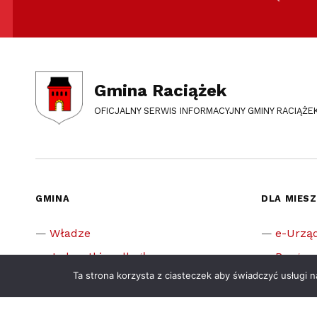
Gmina Raciążek
OFICJALNY SERWIS INFORMACYJNY GMINY RACIĄŻE
GMINA
DLA MIES
Władze
e-Urzą
Jednostki podległe
Progra
Ta strona korzysta z ciasteczek aby świadczyć usługi 
Sołectwa
Załatw
Ogłoszenia
Stypend