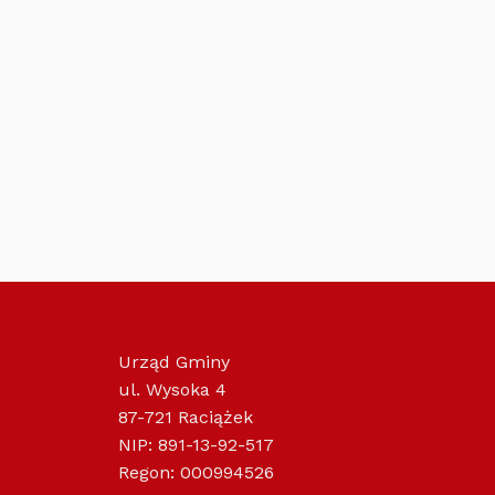
Urząd Gminy
ul. Wysoka 4
87-721 Raciążek
NIP: 891-13-92-517
Regon: 000994526