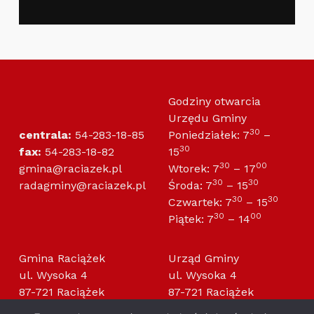
Godziny otwarcia
Urzędu Gminy
30
centrala:
54-283-18-85
Poniedziałek: 7
–
30
fax:
54-283-18-82
15
30
00
gmina@raciazek.pl
Wtorek: 7
– 17
30
30
radagminy@raciazek.pl
Środa: 7
– 15
30
30
Czwartek: 7
– 15
30
00
Piątek: 7
– 14
Gmina Raciążek
Urząd Gminy
ul. Wysoka 4
ul. Wysoka 4
87-721 Raciążek
87-721 Raciążek
NIP: 891-15-55-882
NIP: 891-13-92-517