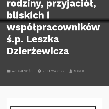
rodziny, przyjaciół,
bliskich i
współpracowników
ś.p. Leszka
Dzierżewicza
POSTED ON:
WRITTEN BY:
CATEGORIZED IN:
AKTUALNOŚCI
26 LIPCA 2022
MAREK