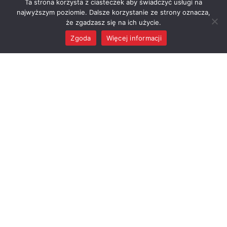
Ta strona korzysta z ciasteczek aby świadczyć usługi na
Regon: 910866442
Regon: 000994526
najwyższym poziomie. Dalsze korzystanie ze strony oznacza,
że zgadzasz się na ich użycie.
Zgoda
Więcej informacji
MENU
Gmina Raciążek
OFICJALNY SERWIS INFORMACYJNY GMINY RACIĄŻEK
GMINA
DLA MIESZKAŃCA
Władze
e-Urząd
Jednostki podległe
Program Czyste
Powietrze
Sołectwa
Załatw sprawę w
Ogłoszenia
urzędzie