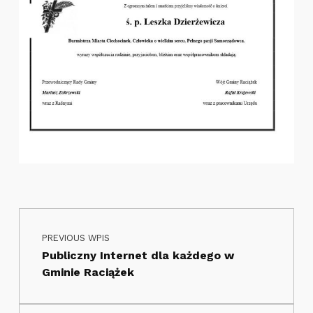
Nawigacja wpisu
Skip back to main navigation
PREVIOUS WPIS
Publiczny Internet dla każdego w
Gminie Raciążek