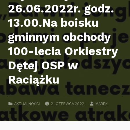
26.06.2022r. godz.
13.00.Na boisku
gminnym obchody
100-lecia Orkiestry
Dętej OSP w
Raciążku
POSTED ON:
WRITTEN BY:
CATEGORIZED IN:
AKTUALNOŚCI
21 CZERWCA 2022
MAREK