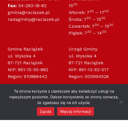
30
fax:
54-283-18-82
15
30
00
gmina@raciazek.pl
Wtorek: 7
– 17
30
30
radagminy@raciazek.pl
Środa: 7
– 15
30
30
Czwartek: 7
– 15
30
00
Piątek: 7
– 14
Gmina Raciążek
Urząd Gminy
ul. Wysoka 4
ul. Wysoka 4
87-721 Raciążek
87-721 Raciążek
NIP: 891-15-55-882
NIP: 891-13-92-517
Regon: 910866442
Regon: 000994526
Ta strona korzysta z ciasteczek aby świadczyć usługi na
najwyższym poziomie. Dalsze korzystanie ze strony oznacza,
że zgadzasz się na ich użycie.
Gmina Raciążek
Zgoda
Więcej informacji
MENU
OFICJALNY SERWIS INFORMACYJNY GMINY RACIĄŻEK