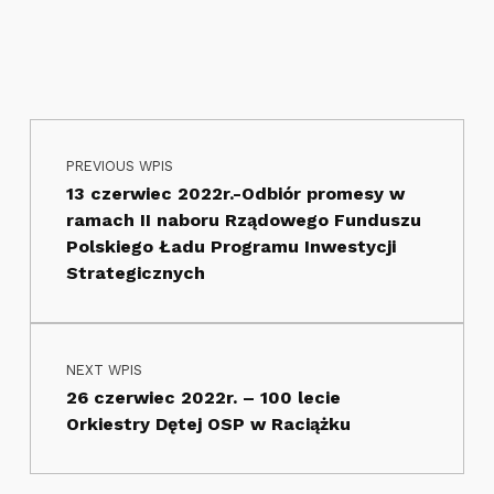
Nawigacja wpisu
Skip back to main navigation
PREVIOUS WPIS
13 czerwiec 2022r.-Odbiór promesy w
ramach II naboru Rządowego Funduszu
Polskiego Ładu Programu Inwestycji
Strategicznych
NEXT WPIS
26 czerwiec 2022r. – 100 lecie
Orkiestry Dętej OSP w Raciążku