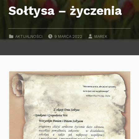
Sołtysa – życzenia
POSTED ON:
WRITTEN BY:
CATEGORIZED IN:
AKTUALNOŚCI
9 MARCA 2022
MAREK