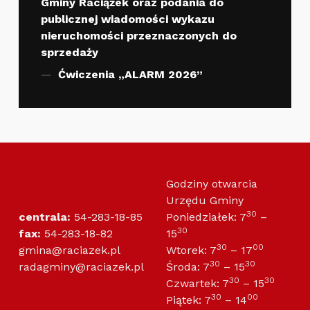
Gminy Raciążek oraz podania do
publicznej wiadomości wykazu
nieruchomości przeznaczonych do
sprzedaży
Ćwiczenia „ALARM 2026”
Godziny otwarcia
Urzędu Gminy
30
centrala:
54-283-18-85
Poniedziałek: 7
–
30
fax:
54-283-18-82
15
30
00
gmina@raciazek.pl
Wtorek: 7
– 17
30
30
radagminy@raciazek.pl
Środa: 7
– 15
30
30
Czwartek: 7
– 15
30
00
Piątek: 7
– 14