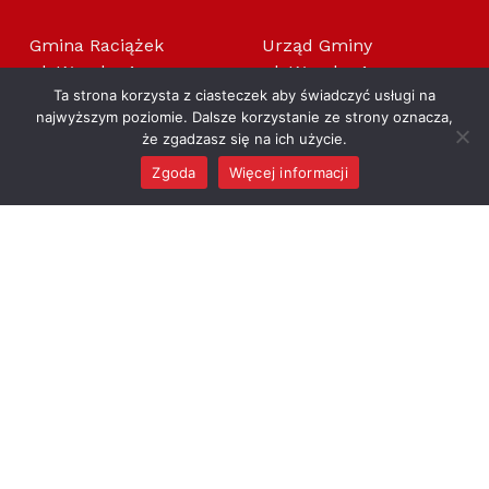
Gmina Raciążek
Urząd Gminy
ul. Wysoka 4
ul. Wysoka 4
Ta strona korzysta z ciasteczek aby świadczyć usługi na
87-721 Raciążek
87-721 Raciążek
najwyższym poziomie. Dalsze korzystanie ze strony oznacza,
NIP: 891-15-55-882
NIP: 891-13-92-517
że zgadzasz się na ich użycie.
Regon: 910866442
Regon: 000994526
Zgoda
Więcej informacji
MENU
Gmina Raciążek
OFICJALNY SERWIS INFORMACYJNY GMINY RACIĄŻEK
GMINA
DLA MIESZKAŃCA