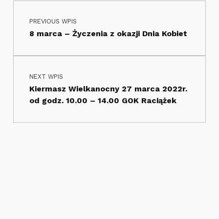
Nawigacja wpisu
Skip back to main navigation
PREVIOUS WPIS
8 marca – Życzenia z okazji Dnia Kobiet
NEXT WPIS
Kiermasz Wielkanocny 27 marca 2022r.
od godz. 10.00 – 14.00 GOK Raciążek