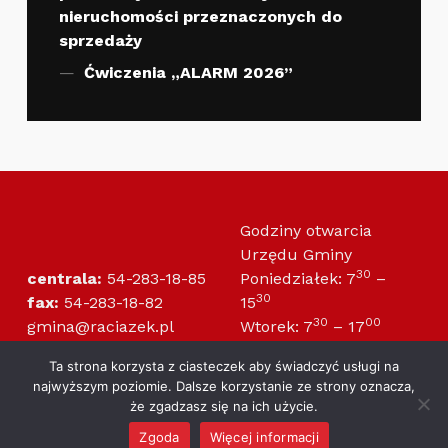
nieruchomości przeznaczonych do
sprzedaży
Ćwiczenia „ALARM 2026”
Godziny otwarcia
Urzędu Gminy
30
centrala:
54-283-18-85
Poniedziałek: 7
–
30
fax:
54-283-18-82
15
30
00
gmina@raciazek.pl
Wtorek: 7
– 17
30
30
radagminy@raciazek.pl
Środa: 7
– 15
Ta strona korzysta z ciasteczek aby świadczyć usługi na
30
30
Czwartek: 7
– 15
najwyższym poziomie. Dalsze korzystanie ze strony oznacza,
30
00
Piątek: 7
– 14
że zgadzasz się na ich użycie.
Zgoda
Więcej informacji