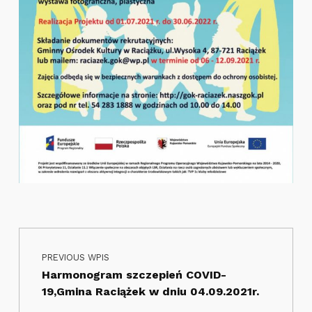
Nawigacja wpisu
Skip back to main navigation
PREVIOUS WPIS
Harmonogram szczepień COVID-
19,Gmina Raciążek w dniu 04.09.2021r.