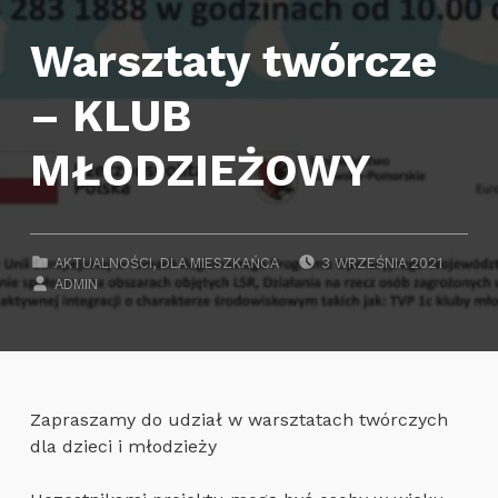
Warsztaty twórcze
– KLUB
MŁODZIEŻOWY
POSTED ON:
CATEGORIZED IN:
AKTUALNOŚCI
,
DLA MIESZKAŃCA
3 WRZEŚNIA 2021
WRITTEN BY:
ADMIN
Zapraszamy do udział w warsztatach twórczych
dla dzieci i młodzieży