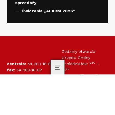
sprzedaży
Ćwiczenia „ALARM 2026”
Godziny otwarcia
Urzędu Gminy
30
centrala:
54-283-18-85
Poniedziałek: 7
–
30
fax:
54-283-18-82
15
MENU
30
00
gmina@raciazek.pl
Wtorek: 7
– 17
30
30
radagminy@raciazek.pl
Środa: 7
– 15
30
30
Czwartek: 7
– 15
30
00
Piątek: 7
– 14
Gmina Raciążek
Urząd Gminy