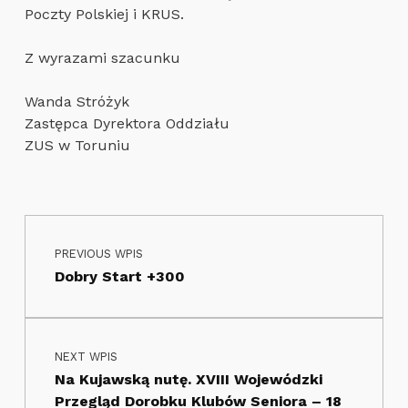
Poczty Polskiej i KRUS.
Z wyrazami szacunku
Wanda Stróżyk
Zastępca Dyrektora Oddziału
ZUS w Toruniu
Nawigacja wpisu
Skip back to main navigation
PREVIOUS WPIS
Dobry Start +300
NEXT WPIS
Na Kujawską nutę. XVIII Wojewódzki
Przegląd Dorobku Klubów Seniora – 18