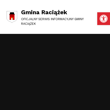
Gmina Raciążek
Otwórz pasek narzędzi
OFICJALNY SERWIS INFORMACYJNY GMINY
RACIĄŻEK