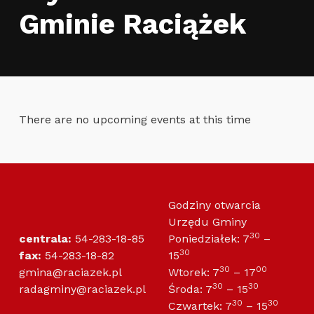
Gminie Raciążek
There are no upcoming events at this time
Skip back to main navigation
Godziny otwarcia
Urzędu Gminy
30
centrala:
54-283-18-85
Poniedziałek: 7
–
30
fax:
54-283-18-82
15
30
00
gmina@raciazek.pl
Wtorek: 7
– 17
30
30
radagminy@raciazek.pl
Środa: 7
– 15
30
30
Czwartek: 7
– 15