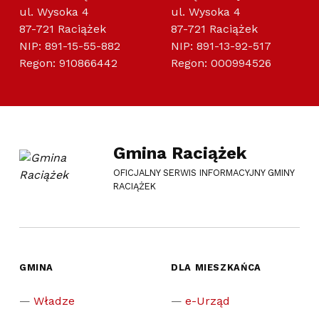
ul. Wysoka 4
ul. Wysoka 4
87-721 Raciążek
87-721 Raciążek
NIP: 891-15-55-882
NIP: 891-13-92-517
Regon: 910866442
Regon: 000994526
Gmina Raciążek
OFICJALNY SERWIS INFORMACYJNY GMINY
RACIĄŻEK
GMINA
DLA MIESZKAŃCA
Władze
e-Urząd