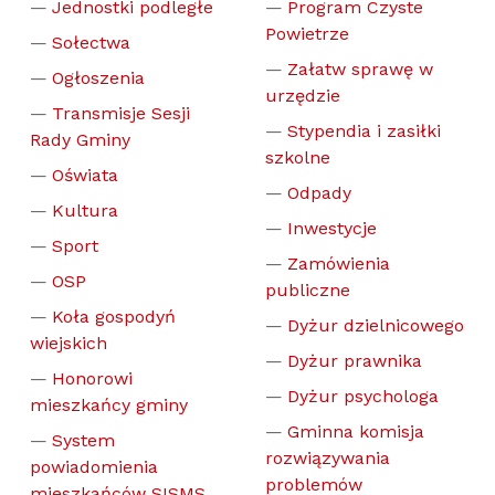
Jednostki podległe
Program Czyste
Powietrze
Sołectwa
Załatw sprawę w
Ogłoszenia
urzędzie
Transmisje Sesji
Stypendia i zasiłki
Rady Gminy
szkolne
Oświata
Odpady
Kultura
Inwestycje
Sport
Zamówienia
OSP
publiczne
Koła gospodyń
Dyżur dzielnicowego
wiejskich
Dyżur prawnika
Honorowi
Dyżur psychologa
mieszkańcy gminy
Gminna komisja
System
rozwiązywania
powiadomienia
problemów
mieszkańców SISMS