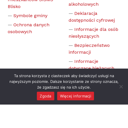
alkoholowych
Blisko
Deklaracja
Symbole gminy
dostępności cyfrowej
Ochrona danych
Informacje dla osób
osobowych
niesłyszących
Bezpieczeństwo
informacji
Informacje
dotyczące bieżących
przerw w dostawie
Ta strona korzysta z ciasteczek aby świadczyć usługi na
energii elektrycznej
najwyższym poziomie. Dalsze korzystanie ze strony oznacza,
że zgadzasz się na ich użycie.
Zgoda
Więcej informacji
DLA TURYSTY
DLA BIZNESU
MENU
Baza noclegowa
Zamówienia
publiczne
Historia Gminy
Raciążek
Inwestycje