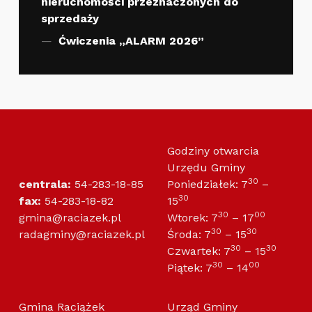
nieruchomości przeznaczonych do
sprzedaży
Ćwiczenia „ALARM 2026”
Godziny otwarcia
Urzędu Gminy
30
centrala:
54-283-18-85
Poniedziałek: 7
–
30
fax:
54-283-18-82
15
30
00
gmina@raciazek.pl
Wtorek: 7
– 17
30
30
radagminy@raciazek.pl
Środa: 7
– 15
30
30
Czwartek: 7
– 15
30
00
Piątek: 7
– 14
Gmina Raciążek
Urząd Gminy