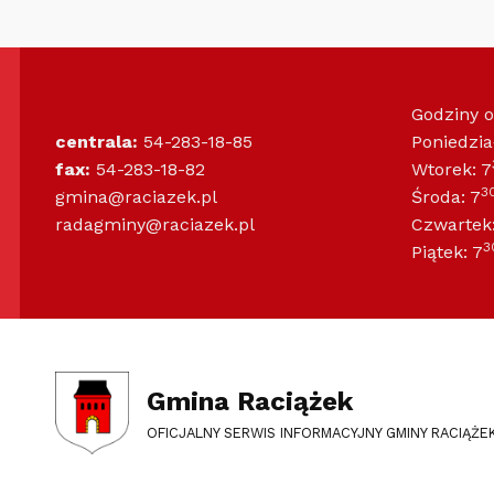
Godziny 
centrala:
54-283-18-85
Poniedzia
fax:
54-283-18-82
Wtorek: 7
3
gmina@raciazek.pl
Środa: 7
radagminy@raciazek.pl
Czwartek:
3
Piątek: 7
Gmina Raciążek
OFICJALNY SERWIS INFORMACYJNY GMINY RACIĄŻE