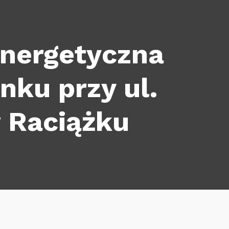
energetyczna
ku przy ul.
 Raciążku