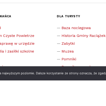
ZKAŃCA
DLA TURYSTY
d
Baza noclegowa
m Czyste Powietrze
Historia Gminy Raciążek
 sprawę w urzędzie
Zabytki
ia i zasiłki szkolne
Muzea
Pomniki
cje
Pomnik przyrody
na najwyższym poziomie. Dalsze korzystanie ze strony oznacza, że zgadz
enia publiczne
Sport
zielnicowego
Sławni ludzie związani 
prawnika
Publikacje dotyczące Ra
psychologa
Mapa Raciążka
 komisja rozwiązywania