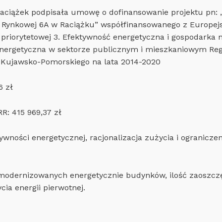
Raciążek podpisała umowę o dofinansowanie projektu pn:
 Rynkowej 6A w Raciążku” współfinansowanego z Europe
priorytetowej 3. Efektywność energetyczna i gospodarka n
 energetyczna w sektorze publicznym i mieszkaniowym Re
Kujawsko-Pomorskiego na lata 2014-2020
6 zł
R: 415 969,37 zł
wności energetycznej, racjonalizacja zużycia i ograniczen
modernizowanych energetycznie budynków, ilość zaoszczęd
ia energii pierwotnej.