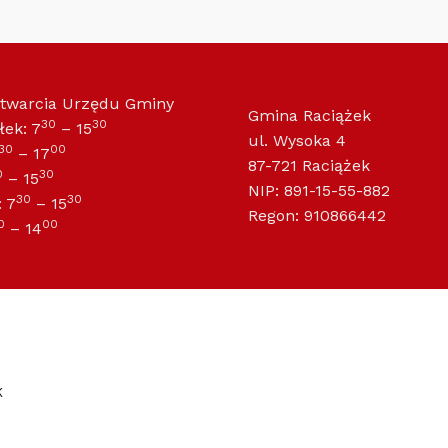
otwarcia Urzędu Gminy
Gmina Raciążek
30
30
łek: 7
– 15
ul. Wysoka 4
30
00
– 17
87-721 Raciążek
0
30
– 15
NIP: 891-15-55-882
30
30
 7
– 15
Regon: 910866442
0
00
– 14
K