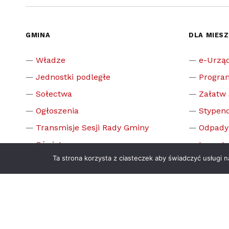
GMINA
DLA MIES
Władze
e-Urzą
Jednostki podległe
Progra
Sołectwa
Załatw
Ogłoszenia
Stypend
Transmisje Sesji Rady Gminy
Odpady
Oświata
Inwesty
Ta strona korzysta z ciasteczek aby świadczyć usługi 
Kultura
Zamówi
Sport
Dyżur d
OSP
Dyżur 
Koła gospodyń wiejskich
Dyżur 
Honorowi mieszkańcy gminy
Gminna