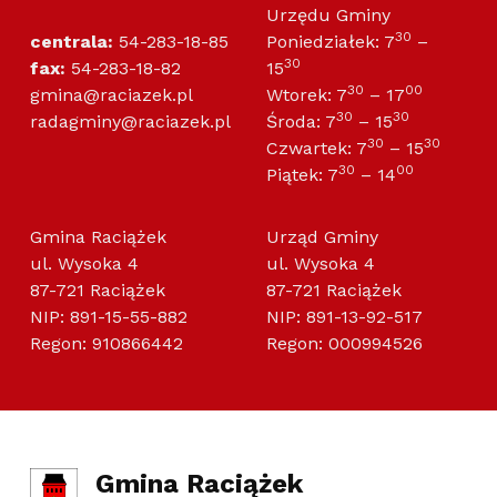
Urzędu Gminy
30
centrala:
54-283-18-85
Poniedziałek: 7
–
30
fax:
54-283-18-82
15
30
00
gmina@raciazek.pl
Wtorek: 7
– 17
30
30
radagminy@raciazek.pl
Środa: 7
– 15
30
30
Czwartek: 7
– 15
30
00
Piątek: 7
– 14
Gmina Raciążek
Urząd Gminy
ul. Wysoka 4
ul. Wysoka 4
87-721 Raciążek
87-721 Raciążek
NIP: 891-15-55-882
NIP: 891-13-92-517
Regon: 910866442
Regon: 000994526
Gmina Raciążek