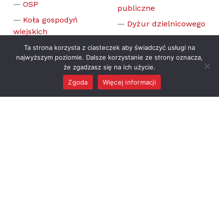
OSP
publiczne
Koła gospodyń
Dyżur dzielnicowego
wiejskich
Dyżur prawnika
Honorowi
Ta strona korzysta z ciasteczek aby świadczyć usługi na
Dyżur psychologa
najwyższym poziomie. Dalsze korzystanie ze strony oznacza,
mieszkańcy gminy
że zgadzasz się na ich użycie.
Gminna komisja
System
rozwiązywania
Zgoda
Więcej informacji
powiadomienia
MENU
problemów
mieszkańców SISMS
alkoholowych
Blisko
Deklaracja
Symbole gminy
dostępności cyfrowej
Ochrona danych
Informacje dla osób
osobowych
niesłyszących
Bezpieczeństwo
informacji
Informacje
dotyczące bieżących